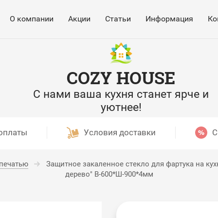
О компании
Акции
Статьи
Информация
Ко
COZY HOUSE
С нами ваша кухня станет ярче и
уютнее!
оплаты
Условия доставки
С
опечатью
Защитное закаленное стекло для фартука на кух
дерево" В-600*Ш-900*4мм