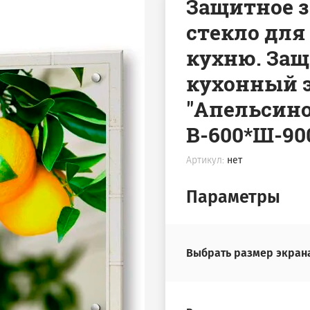
Защитное 
стекло для
кухню. За
кухонный э
"Апельсино
В-600*Ш-9
Артикул:
нет
Параметры
Выбрать размер экран