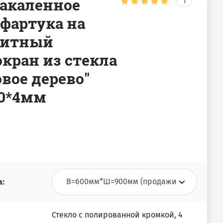
закаленное
1
 фартука на
щитный
кран из стекла
вое дерево"
00*4мм
а:
Стекло с полированной кромкой, 4